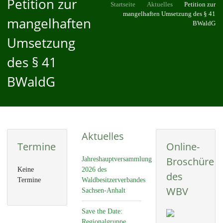
Petition zur
Startseite
Aktuelles
Petition zur
mangelhaften Umsetzung des § 41
mangelhaften
BWaldG
Umsetzung
des § 41
BWaldG
Aktuelles
Termine
Online-
Broschüre
Jahreshauptversammlung
Keine
2026 des
des
Termine
Waldbesitzerverbandes
WBV
Sachsen-Anhalt
Save the Date:
Regionalgruppe