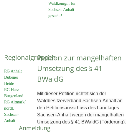
Waldkönigin für
Sachsen-Anhalt
gesucht!
Regionalgruppen
Petition zur mangelhaften
Umsetzung des § 41
RG Anhalt
BWaldG
Dübener
Heide
RG Harz
Mit dieser Petition richtet sich der
Burgenland
Waldbesitzerverband Sachsen-Anhalt an
RG Altmark/
den Petitionsausschuss des Landtages
nördl.
Sachsen-
Sachsen-Anhalt wegen der mangelhaften
Anhalt
Umsetzung des § 41 BWaldG (Förderung).
Anmeldung