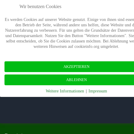
Wir benutzen Cookies
Termine
Presse
Kontakt
Wald-Wiki
Es werden Cookies auf unserer Website genutzt. Einige von ihnen sind essenz
Verband
Mitgliedschaft
Stiftung Wald
den Betrieb der Seite, während andere uns helfen, diese Website und d
Nutzererfahrung zu verbessern. Für uns gelten die Grundsätze der Datenve
und Datensparsamkeit. Nutzen Sie den Button "Weitere Informationen". Si
selbst entscheiden, ob Sie die Cookies zulassen möchten. Bei Ablehnung w
weiteren Hinweisen auf cookieinfo.org umgeleitet.
AKZEPTIEREN
ABLEHNEN
Weitere Informationen
|
Impressum