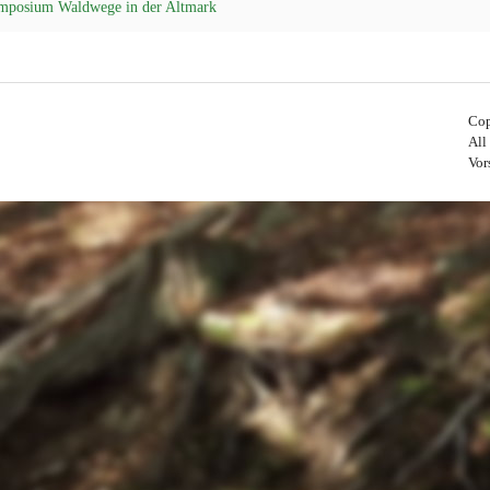
mposium Waldwege in der Altmark
Cop
All
Vor