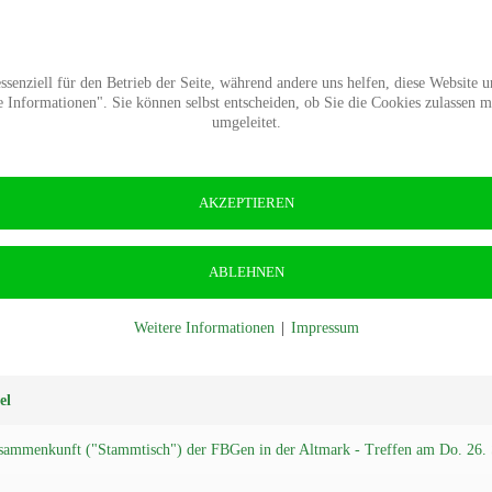
Termine
Presse
Kontakt
Wald-Wiki
Verban
senziell für den Betrieb der Seite, während andere uns helfen, diese Website 
Informationen". Sie können selbst entscheiden, ob Sie die Cookies zulassen 
umgeleitet.
en-
AKZEPTIEREN
ABLEHNEN
Weitere Informationen
|
Impressum
ige #
el
sammenkunft ("Stammtisch") der FBGen in der Altmark - Treffen am Do. 26. 