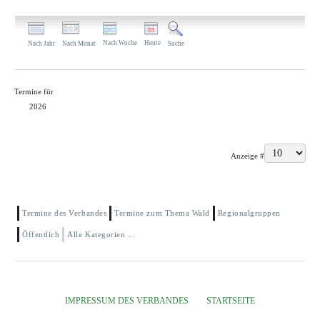
Nach Woche
Heute
Nach Jahr
Nach Monat
Suche
Termine für
2026
Limite der Paginierungsliste
Anzeige #
Termine des Verbandes
Termine zum Thema Wald
Regionalgruppen
Öffentlich
Alle Kategorien ...
IMPRESSUM DES VERBANDES
STARTSEITE