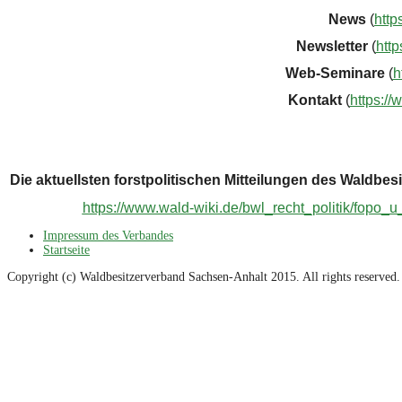
News
(
http
Newsletter
(
http
Web-Seminare
(
h
Kontakt
(
https:/
Die aktuellsten forstpolitischen Mitteilungen des Waldbe
https://www.wald-wiki.de/bwl_recht_politik/fopo_
Impressum des Verbandes
Startseite
Copyright (c) Waldbesitzerverband Sachsen-Anhalt 2015. All rights reserved