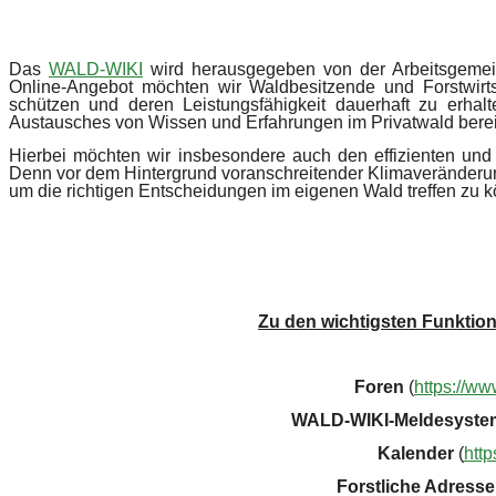
Das
WALD-WIKI
wird herausgegeben von der Arbeitsgemei
Online-Angebot möchten wir Waldbesitzende und Forstwirts
schützen und deren Leistungsfähigkeit dauerhaft zu erhalt
Austausches von Wissen und Erfahrungen im Privatwald berei
Hierbei möchten wir insbesondere auch den effizienten und z
Denn vor dem Hintergrund voranschreitender Klimaveränderu
um die richtigen Entscheidungen im eigenen Wald treffen zu k
Zu den wichtigsten Funktio
Foren
(
https://ww
WALD-WIKI-Meldesyste
Kalender
(
http
Forstliche Adresse