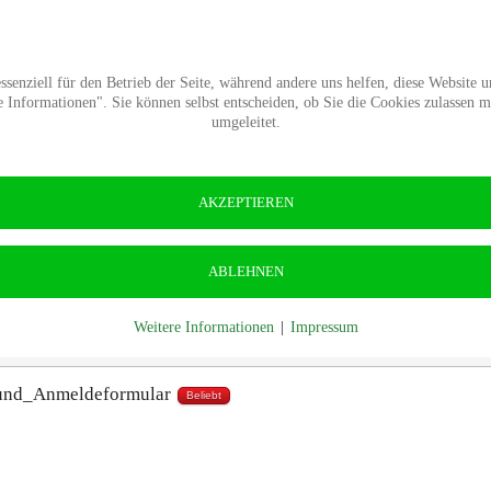
Termine
Presse
Kontakt
Wald-Wiki
Verban
senziell für den Betrieb der Seite, während andere uns helfen, diese Website 
Informationen". Sie können selbst entscheiden, ob Sie die Cookies zulassen 
umgeleitet.
n_Programm_und_Anmeldeformular
Startseite
Presse
ROOT
DokumenteOeffentlich
AKZEPTIEREN
ABLEHNEN
Weitere Informationen
|
Impressum
und_Anmeldeformular
Beliebt