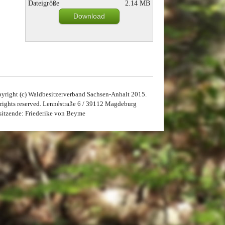
Dateigröße
2.14 MB
Download
yright (c) Waldbesitzerverband Sachsen-Anhalt 2015.
 rights reserved. Lennéstraße 6 / 39112 Magdeburg
sitzende: Friederike von Beyme